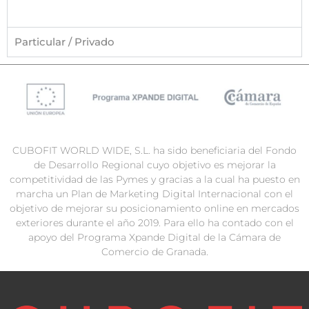
Particular / Privado
CUBOFIT WORLD WIDE, S.L. ha sido beneficiaria del Fondo
de Desarrollo Regional cuyo objetivo es mejorar la
competitividad de las Pymes y gracias a la cual ha puesto en
marcha un Plan de Marketing Digital Internacional con el
objetivo de mejorar su posicionamiento online en mercados
exteriores durante el año 2019. Para ello ha contado con el
apoyo del Programa Xpande Digital de la Cámara de
Comercio de Granada.