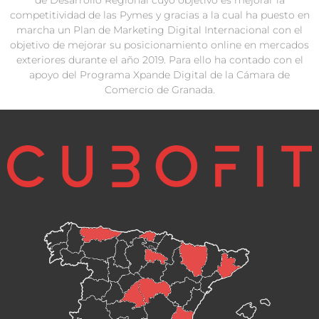
competitividad de las Pymes y gracias a la cual ha puesto en
marcha un Plan de Marketing Digital Internacional con el
objetivo de mejorar su posicionamiento online en mercados
exteriores durante el año 2019. Para ello ha contado con el
apoyo del Programa Xpande Digital de la Cámara de
Comercio de Granada.